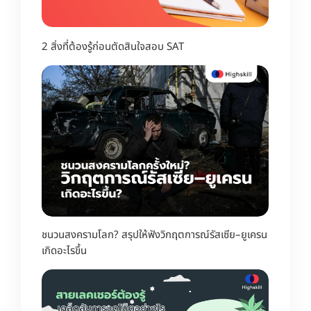
2 สิ่งที่ต้องรู้ก่อนตัดสินใจสอบ SAT
ชนวนสงครามโลก? สรุปให้ฟังวิกฤตการณ์รัสเซีย–ยูเครน
เกิดอะไรขึ้น