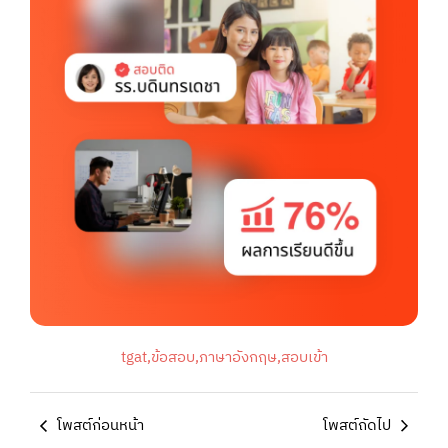
tgat
,
ข้อสอบ
,
ภาษาอังกฤษ
,
สอบเข้า
โพสต์ก่อนหน้า
โพสต์ถัดไป