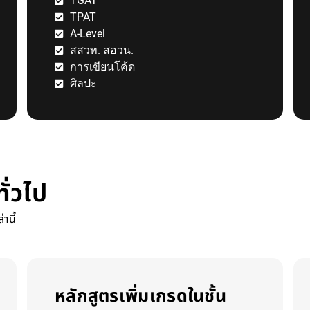
TGAT
TPAT
A-Level
สสวท. สอวน.
การเขียนโค้ด
ศิลปะ
ั่วไป
านี้
หลักสูตรเพิ่มเกรดในชั้น