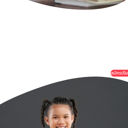
มัธยมศึกษ
นการเรียนสังคมศึกษาในระดับชั้นมัธยมศึกษา ประกอบไปด้วยเรื่องศาส
่างๆ หน้าที่พลเมือง วัฒนธรรม และวิถีชีวิตในสังคมไทย กฎหมายเบื้
น การเมืองการปกครอง เศรษฐศาสตร์ และความสัมพันธ์ระหว่างประเ
ะวัติศาสตร์ชนชาติไทย ประวัติศาสตร์อารยธรรมตะวันตก ประวัติศาสต
อารยธรรมตะวันอ
สมัครเรี