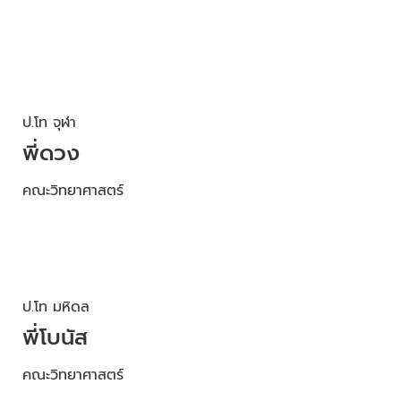
ยืดหยุ่นอย่างพอเหมาะ
ป.โท จุฬา
พี่ดวง
คณะวิทยาศาสตร์
ป.โท มหิดล
พี่โบนัส
คณะวิทยาศาสตร์