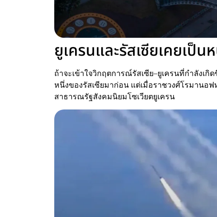
ยูเครนและรัสเซียเคยเป็นหน
ถ้าจะเข้าใจวิกฤตการณ์รัสเซีย–ยูเครนที่กำลังเกิด
หนึ่งของรัสเซียมาก่อน แต่เมื่อราชวงศ์โรมาน
สาธารณรัฐสังคมนิยมโซเวียตยูเครน