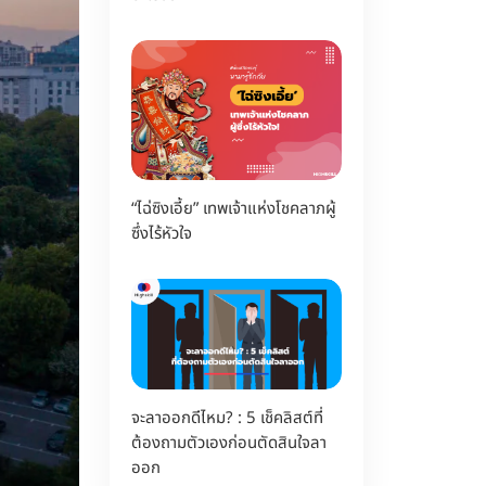
“ไฉ่ซิงเอี้ย” เทพเจ้าแห่งโชคลาภผู้
ซึ่งไร้หัวใจ
จะลาออกดีไหม? : 5 เช็คลิสต์ที่
ต้องถามตัวเองก่อนตัดสินใจลา
ออก