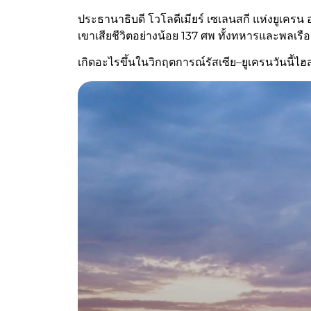
ประธานาธิบดี โวโลดีเมียร์ เซเลนสกี แห่งยูเค
เขาเสียชีวิตอย่างน้อย 137 ศพ ทั้งทหารและพลเรื
เกิดอะไรขึ้นในวิกฤตการณ์รัสเซีย–ยูเครนวันนี้ไฮ