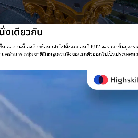
ึ่งเดียวกัน
ขึ้น ณ ตอนนี้ คงต้องย้อนกลับไปตั้งแต่ก่อนปี 1917 ณ ขณะนั้นยูเคร
อฟหมดอำนาจ กลุ่มชาตินิยมยูเครนจึงขอแยกตัวออกไปเป็นประเทศส