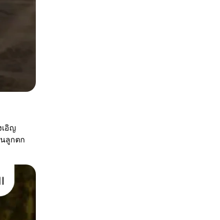
งเอิญ
พันลูกตก