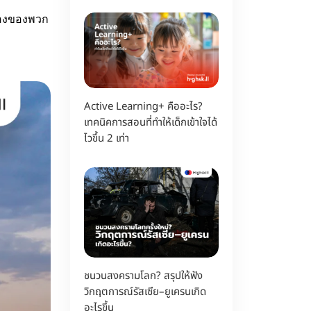
มืองของพวก
Active Learning+ คืออะไร?
เทคนิคการสอนที่ทำให้เด็กเข้าใจได้
ไวขึ้น 2 เท่า
ชนวนสงครามโลก? สรุปให้ฟัง
วิกฤตการณ์รัสเซีย–ยูเครนเกิด
อะไรขึ้น