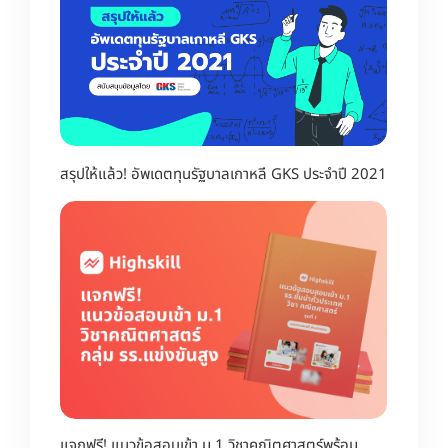
สรุปให้แล้ว! อัพเดตทุนรัฐบาลเกาหลี GKS ประจำปี 2021
แจกฟรี! แนวข้อสอบเข้า ม.1 วิชาคณิตศาสตร์พร้อม