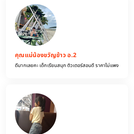
คุณแม่น้องขวัญข้าว อ.2
ดีมากเลยคะ​ เด็กเรียน​สนุก​ ติวเตอร์​สอนดี​ ราคาไม่แพง