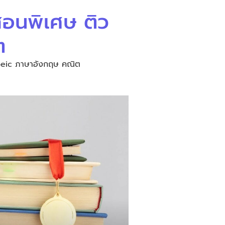
 สอนพิเศษ ติว
ต
Toeic ภาษาอังกฤษ คณิต