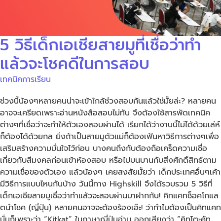
5 วิธีเด็กเอเชียสายมูที่เชื่อว่าทำ
แล้วจะโชคดีในการสอบ
เทคนิคการเรียน
ช่วงนี้น้องๆหลายคนน่าจะเข้าใกล้ช่วงสอบกันแล้วใช่มั้ยล่ะ? หลายคน
อาจจะเครียดเพราะอ่านหนังสือสอบไม่ทัน จึงต้องใช้สารพัดเทคนิค
ต่างๆที่เชื่อว่าจะทำให้ตัวเองสอบผ่านได้ เรียกได้ว่างานนี้ไม่ได้ด้วยเล่ห์
ก็ต้องได้ด้วยกล ยิ่งถ้าเป็นสายมูตัวแม่ก็ต้องเฟ้นหาวิธีการต่างๆเพื่อ
เสริมสร้างความมั่นใจไว้ก่อน บางคนถึงกับต้องถือเคร็ดความเชื่อ
เกี่ยวกับสีมงคลก่อนเข้าห้องสอบ หรือไปบนบานกับสิ่งศักดิ์สิทธ์ตาม
ความเชื่อของตัวเอง แล้วน้องๆ เคยสงสัยมั้ยว่า เด็กประเทศอื่นๆเค้า
มีวิธีการแบบไหนกันบ้าง วันนี้ทาง Highskill จึงได้รวบรวม 5 วิธีที่
เด็กเอเชียสายมูเชื่อว่าทำแล้วจะสอบผ่านมาฝากกัน! คิทแคทช็อคโกแล
ตนำโชค (ญี่ปุ่น) หลายคนอาจจะต้องร้องเอ๊ะ! ว่าทำไมต้องเป็นคิทแคท
นั่นก็เพราะว่า “Kitkat” ในภาษาญี่ปุ่นอ่าน ออกเสียงว่า “คิทโตะคัท