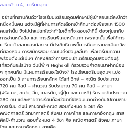
สอบเข้า ม.4
,
เตรียมอุดม
อย่างที่ทราบกันดีว่าโรงเรียนเตรียมอุดมศึกษามีผู้เข้าสอบแต่ละปีกว่า
หนึ่งหมื่นคน แต่จะมีผู้ที่ผ่านการคัดเลือกเข้าศึกษาต่อเพียงแค่ 1500
คนเท่านั้น จึงไม่น่าแปลกใจว่าทำไมเด็กที่จะสอบเข้าที่นี้ ต้องทุ่มเทกับ
การอ่านหนังสือ และ การเรียนพิเศษหนักมาก เพราะฉะนั้นเพื่อให้การ
เตรียมตัวสอบของน้อง ๆ มีประสิทธิภาพก็ควรศึกษารายละเอียดวิชา
ที่ต้องสอบ การสมัครสอบ รวมไปถึงข้อมูลอื่นๆ เพื่อเตรียมความ
พร้อมตั้งแต่เนิ่นๆ ถ้าสงสัยว่าการสอบเข้าเตรียมอุดมสอบต้องรู้
เกี่ยวกับอะไรบ้าง วันนี้พี่ ๆ Highskill ก็รวบรวมคำตอบมาฝากน้อง
ๆ ทุกคนกัน มีแผนการเรียนอะไรบ้าง? โรงเรียนเตรียมอุดมฯ แบ่ง
ออกเป็น 3 สายการเรียนหลักๆ ได้แก่ วิทย์ – คณิต รับประมาณ
720 คน ศิลป์ – คำนวณ รับประมาณ 70 คน ศิลป์ – ภาษา
(ฝรั่งเศส, สเปน, จีน, เยอรมัน, ญี่ปุ่น และเกาหลี) รับรวมกันประมาณ
280 คน แต่ละสายการเรียนก็จะมีวิชาที่ใช้สอบแตกต่างกันไปตามสาย
การเรียน ดังนี้ สายวิทย์-คณิต สอบทั้งหมด 5 วิชา คือ
คณิตศาสตร์ วิทยาศาสตร์ สังคม ภาษาไทย และภาษาอังกฤษ สาย
ศิลป์-คำนวณ สอบทั้งหมด 4 วิชา คือ คณิตศาสตร์ สังคม ภาษา
ไทย และภาษาอังกฤษ สายศิล