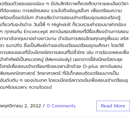
เตรียมตัวสอบของน้อง ๆ มีประสิทธิภาพก็ควรศึกษารายละเอียดวิชา
ที่ต้องสอบ การสมัครสอบ รวมไปถึงข้อมูลอื่นๆ เพื่อเตรียมความ
พร้อมตั้งแต่เนิ่นๆ ถ้าสงสัยว่าการสอบเข้าเตรียมอุดมสอบต้องรู้
เกี่ยวกับอะไรบ้าง วันนี้พี่ ๆ Highskill ก็รวบรวมคำตอบมาฝากน้อง
ๆ ทุกคนกัน Enconcept สถาบันสอนพิเศษที่มีชื่อเสียงด้านการสอน
ภาษาอังกฤษมาอย่างยาวนาน ดำเนินการสอนโดยคุณครูพี่แนน อริส
รา ธนาปกิจ ซึ่งเป็นศิษย์เก่าของโรงเรียมเตรียมอุดมศึกษา โดยวิธี
การสอนของที่นี่จะมีเทคนิคการสอนที่ไม่ซ้ำใคร เช่น การร้องเพลงเพื่อ
จำคำศัพย์เป็นหมวดหมู่ (Memolody) นอกจากนี้ยังมีคอร์สตะลุย
โจทย์เพื่อสอบเข้าเตรียมฯโดยเฉพาะอีกด้วย O-plus สถาบันสอน
พิเศษคณิตศาสตร์ วิทยาศาสตร์ ที่มีเด็กสอบติดเตรียมมากเป็น
อันดับต้น ๆ ของประเทศ โดยจะมีคอร์สกวดเข้มเพื่อสอบเข้าเตรียมอุ
ดมฯโดยเฉพาะ ความโดดเด่
พฤศจิกายน 2, 2022
/
0 Comments
Read More