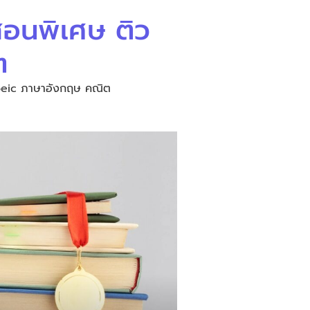
 สอนพิเศษ ติว
ต
Toeic ภาษาอังกฤษ คณิต