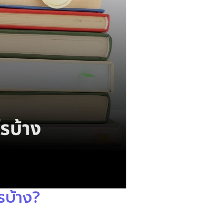
รบ้าง?